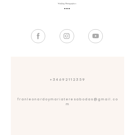
+34692112359
franleonardoymariateresabodas@gmail.co
m