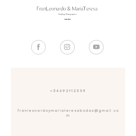
+34692112359
franleonardoymariateresabodas@gmail.co
m